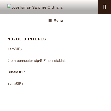
Skip
to
JOSE ISMAEL SÁNCHEZ
Pàgina personal EA5IHD
content
ORDIÑANA
Menu
NÚVOL D’INTERÉS
<stpSIF>
#rem connector stp/SIF no instal.lat.
Bustra #17
<\stpSIF>