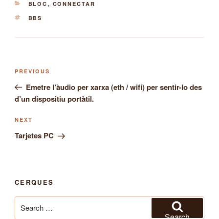
CATEGORIES
BLOC
,
CONNECTAR
TAGS
BBS
Post
Previous
PREVIOUS
navigation
Post
Emetre l’àudio per xarxa (eth / wifi) per sentir-lo des
d’un dispositiu portàtil.
Next
NEXT
Post
Tarjetes PC
CERQUES
Search
for:
Search