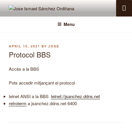
Skip
to
JOSE ISMAEL SÁNCHEZ
Pàgina personal EA5IHD
content
ORDIÑANA
Menu
POSTED
APRIL 15, 2021
BY
JOSE
ON
Protocol BBS
Accès a la BBS
Pots accedir mitjançant el protocol
telnet ANSI a la BBS
telnet://jsanchez.ddns.net
retroterm
a jsanchez.ddns.net 6400