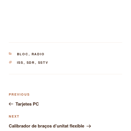
CATEGORIES
BLOC
,
RADIO
TAGS
ISS
,
SDR
,
SSTV
Post
Previous
PREVIOUS
navigation
Post
Tarjetes PC
Next
NEXT
Post
Calibrador de braços d’unitat flexible