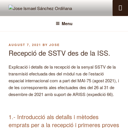
Skip
to
JOSE ISMAEL SÁNCHEZ
Pàgina personal EA5IHD
content
ORDIÑANA
Menu
POSTED
AUGUST 7, 2021
BY
JOSE
ON
Recepció de SSTV des de la ISS.
Explicació i detalls de la recepció de la senyal SSTV de la
transmisió efectuada des del mòdul rus de l’estació
espacial internacional com a part del MAI-75 (agost 2021), i
de les corresponents ales efectuades des del 26 al 31 de
desembre de 2021 amb suport de ARISS (expedició 66).
1.- Introducció als detalls i mètodes
emprats per a la recepció i primeres proves