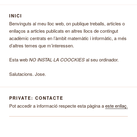
INICI
Benvinguts al meu lloc web, on publique treballs, articles o
enllaços a articles publicats en altres llocs de contingut
acadèmic centrats en l’àmbit matemàtic i informàtic, a més
d’altres temes que m’interessen.
Esta web
NO INSTAL·LA COOCKIES
al seu ordinador.
Salutacions. Jose.
EA5IHD
PRIVATE: CONTACTE
Pot accedir a informació respecte esta pàgina a
este enllaç.
Insignies i logos:
Este lloc pertany a Jose
Ismael Sanchez Ordiñana EA5IHD