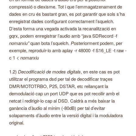
compressió o diexisme. Tot i que l’emmagatzenament de
dades en cru és bastant gran, es pot garantir que sols s’ha
enregistrat dades configurant correctament l’squelch.
D’esta forma una vegada activada la recanalització en
gqrx, podem enregistrar l’audio amb “java SDRecord -f
nomarxiu”
quan bota l’squelch
. P
osteriorment podem, per
exemple, reproduïr-lo amb aplay -r 48000 -f S16_LE -t raw -
c 1 <
nomarxiu
1.2)
Decodificació de modes digitals
, en este cas es pot
utilitzar el programa dsd per tal de decodificar traçes
DMR/MOTOTRBO, P25, DSTAR, etc rellançant la
demodulació cap un port UDP que es pot recollir amb el
netcat i redirigir-lo cap al DSD. Caldrà a més baixar la
ganància d’àudio al minim (-80dB) per tal d’evitar
solapaments d’àudio entre la versió digital i la moduladora
original.