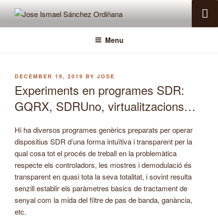
Skip
to
JOSE ISMAEL SÁNCHEZ
Pàgina personal EA5IHD
content
ORDIÑANA
Menu
POSTED
DECEMBER 19, 2019
BY
JOSE
ON
Experiments en programes SDR:
GQRX, SDRUno, virtualitzacions…
Hi ha diversos programes genèrics preparats per operar
dispositius SDR d’una forma intuïtiva i transparent per la
qual cosa tot el procés de treball en la problemàtica
respecte els controladors, les mostres i demodulació és
transparent en quasi tota la seva totalitat, i sovint resulta
senzill establir els paràmetres bàsics de tractament de
senyal com la mida del filtre de pas de banda, ganància,
etc.