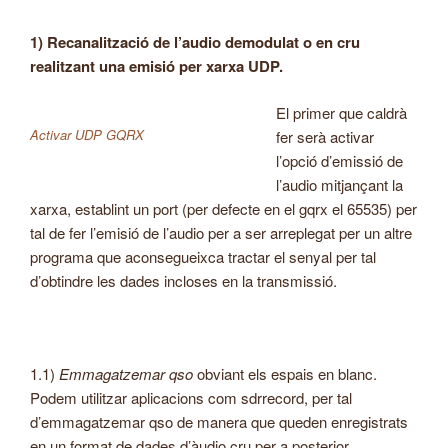
1) Recanalització de l’audio demodulat o en cru
realitzant una emisió per xarxa UDP.
El primer que caldrà
Activar UDP GQRX
fer serà activar
l’opció d’emissió de
l’audio mitjançant la
xarxa, establint un port (per defecte en el gqrx el 65535) per
tal de fer l’emisió de l’audio per a ser arreplegat per un altre
programa que aconsegueixca tractar el senyal per tal
d’obtindre les dades incloses en la transmissió.
1.1)
Emmagatzemar qso
obviant els espais en blanc.
Podem utilitzar aplicacions com sdrrecord, per tal
d’emmagatzemar qso de manera que queden enregistrats
en un format de dades d’àudio cru per a posterior