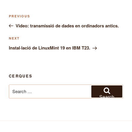
Post
Previous
PREVIOUS
navigation
Post
Video: transmissió de dades en ordinadors antics.
Next
NEXT
Post
Instal·lació de LinuxMint 19 en IBM T23.
CERQUES
Search
for:
Search