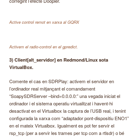
corregint l’efecte Doopler.
Active control remot en xarxa al GQRX
Activem el radio-control en el gpredict.
3) Client[alt_servidor] en Redmond/Linux sota
VirtualBox.
Comente el cas en SDRPlay: activem el servidor en
l’ordinador real mitjançant el comandament
“SoapySDRServer –bind=0.0.0.0:” una vegada iniciat el
ordinador i el sistema operatiu virtualitzat i havent-hi
desactivat en el Virtualbox la captura de l’USB real, i tenint
configurada la xarxa com “adaptador pont-dispositiu ENO1”
en el mateix Virtualbox. Igualment es pot fer servir el
rsp_tcp (per a servir les trames per tcp com a rtlsdr) o bé