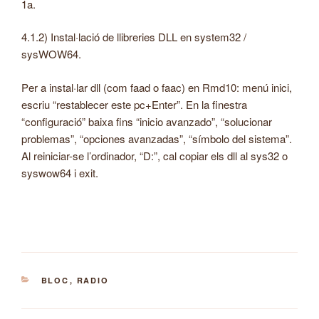
1a.
4.1.2) Instal·lació de llibreries DLL en system32 /
sysWOW64.
Per a instal·lar dll (com faad o faac) en Rmd10: menú inici,
escriu “restablecer este pc+Enter”. En la finestra
“configuració” baixa fins “inicio avanzado”, “solucionar
problemas”, “opciones avanzadas”, “símbolo del sistema”.
Al reiniciar-se l’ordinador, “D:”, cal copiar els dll al sys32 o
syswow64 i exit.
CATEGORIES
BLOC
,
RADIO