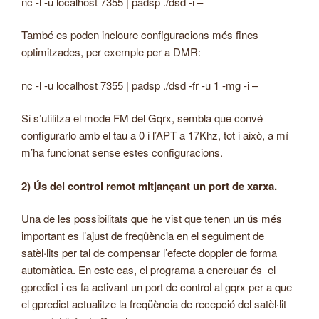
nc -l -u localhost 7355 | padsp ./dsd -i –
També es poden incloure configuracions més fines
optimitzades, per exemple per a DMR:
nc -l -u localhost 7355 | padsp ./dsd -fr -u 1 -mg -i –
Si s’utilitza el mode FM del Gqrx, sembla que convé
configurarlo amb el tau a 0 i l’APT a 17Khz, tot i això, a mí
m’ha funcionat sense estes configuracions.
2) Ús del control remot mitjançant un port de xarxa.
Una de les possibilitats que he vist que tenen un ús més
important es l’ajust de freqüència en el seguiment de
satèl·lits per tal de compensar l’efecte doppler de forma
automàtica. En este cas, el programa a encreuar és el
gpredict i es fa activant un port de control al gqrx per a que
el gpredict actualitze la freqüència de recepció del satèl·lit