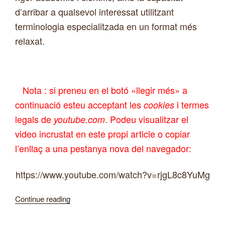
d’arribar a qualsevol interessat utilitzant
terminologia especialitzada en un format més
relaxat.
Nota : si preneu en el botó «llegir més» a
continuació esteu acceptant les
i termes
cookies
legals de
. Podeu visualitzar el
youtube.com
video incrustat en este propi article o copiar
l’enllaç a una pestanya nova del navegador:
https://www.youtube.com/watch?v=rjgL8c8YuMg
“Video:
Continue reading
transmissió
de