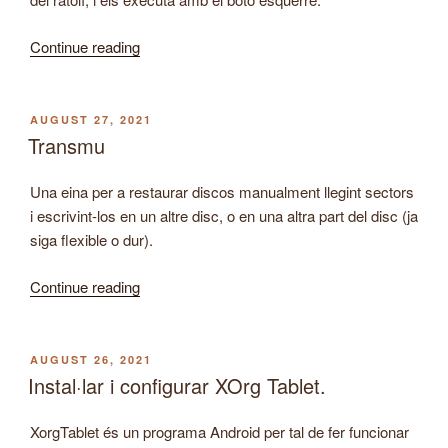
“Terminal
Continue reading
300”
POSTED
AUGUST 27, 2021
ON
Transmu
Una eina per a restaurar discos manualment llegint sectors
i escrivint-los en un altre disc, o en una altra part del disc (ja
siga flexible o dur).
“Transmu”
Continue reading
POSTED
AUGUST 26, 2021
ON
Instal·lar i configurar XOrg Tablet.
XorgTablet és un programa Android per tal de fer funcionar