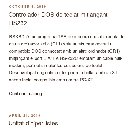
dades
POSTED
OCTOBER 8, 2019
ON
en
Controlador DOS de teclat mitjançant
ordinadors
RS232
antics.”
RSKBD és un programa TSR de manera que al executar-lo
en un ordinador antic (CL1) sota un sistema operatiu
compatible DOS connectat amb un altre ordinador (OR1)
mitjançant el port EIA/TIA RS-232C emprant un cable null-
modem, permet simular les polsacions de teclat.
Desenvolupat originalment fer per a treballar amb un XT
sense teclat compatible amb norma PC/XT.
“Controlador
Continue reading
DOS
de
teclat
POSTED
APRIL 21, 2019
ON
mitjançant
Unitat d’hiperllistes
RS232”