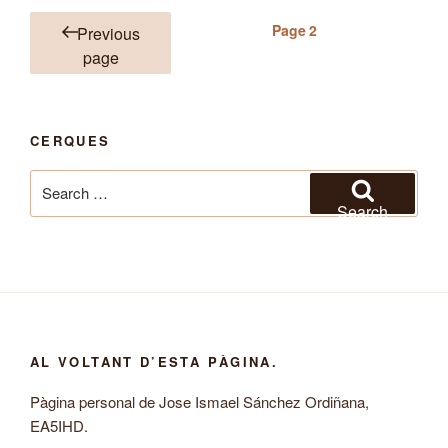
Posts
Page
2
Previous
pagination
page
CERQUES
Search
for:
Search
AL VOLTANT D’ESTA PÀGINA.
Pàgina personal de Jose Ismael Sánchez Ordiñana,
EA5IHD.