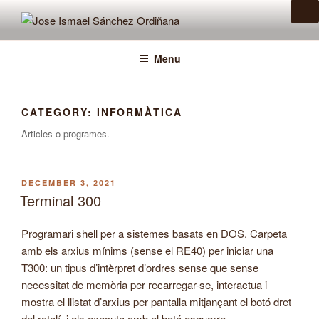
Skip
to
JOSE ISMAEL SÁNCHEZ
Pàgina personal EA5IHD
content
ORDIÑANA
Menu
CATEGORY:
INFORMÀTICA
Articles o programes.
POSTED
DECEMBER 3, 2021
ON
Terminal 300
Programari shell per a sistemes basats en DOS.
Carpeta
amb els arxius mínims (sense el RE40) per iniciar una
T300: un tipus d’intèrpret d’ordres sense que sense
necessitat de memòria per recarregar-se, interactua i
mostra el llistat d’arxius per pantalla mitjançant el botó dret
del ratolí, i els executa amb el botó
esquerre.