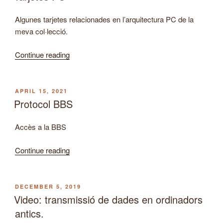
Algunes tarjetes relacionades en l’arquitectura PC de la
meva col·lecció.
“Tarjetes
Continue reading
PC”
POSTED
APRIL 15, 2021
ON
Protocol BBS
Accès a la BBS
“Protocol
Continue reading
BBS”
POSTED
DECEMBER 5, 2019
ON
Video: transmissió de dades en ordinadors
antics.