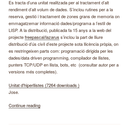
Es tracta d’una unitat realitzada per al tractament d’alt
rendiment d’alt volum de dades. S’inclou rutines per a la
reserva, gestió i tractament de zones grans de memoria on
emmagatzemar informació dades/programa a l’estil de
LISP. A la distribució, publicada fa 15 anys a la web del
projecte
freepascal/lazarus
s’inclou la part de lliure
distribució d’ús civil d’este projecte sota llicència pròpia, on
es restringeixen parts com: programació dirigida per les
dades/data driven programming, compilador de llistes,
punters TCP/UDP en llista, bots, etc (consultar autor per a
versions més completes).
Unitat d'hiperllistes (7264 downloads )
Jose.
Vaporatorius.
“Unitat
Continue reading
d’hiperllistes”