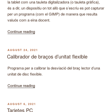
la tablet com una tauleta digitalizadora (o tauleta gràfica),
és a dir, un dispositiu on tot allò que s’escriu es pot capturar
per un programa (com el GIMP) de manera que resulta
valuós com a eina docent.
“Instal·lar
Continue reading
i
configurar
XOrg
POSTED
AUGUST 24, 2021
ON
Tablet.”
Calibrador de braços d’unitat flexible
Programa per a calibrar la desviació del braç lector d’una
unitat de disc flexible.
“Calibrador
Continue reading
de
braços
d’unitat
POSTED
AUGUST 6, 2021
ON
flexible”
Tarjetes PC